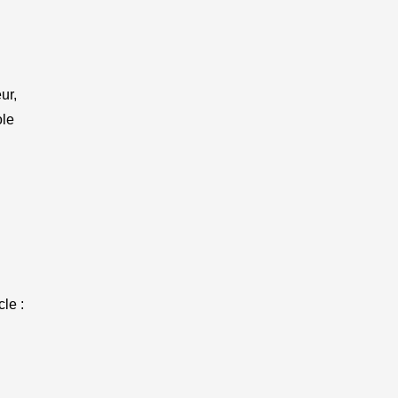
ur,
ole
le :